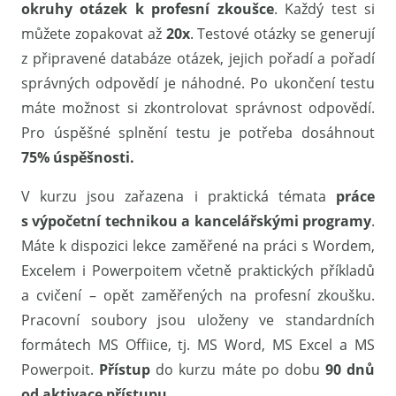
okruhy otázek k profesní zkoušce
. Každý test si
můžete zopakovat až
20x
. Testové otázky se generují
z připravené databáze otázek, jejich pořadí a pořadí
správných odpovědí je náhodné. Po ukončení testu
máte možnost si zkontrolovat správnost odpovědí.
Pro úspěšné splnění testu je potřeba dosáhnout
75% úspěšnosti.
V kurzu jsou zařazena i praktická témata
práce
s výpočetní technikou a kancelářskými programy
.
Máte k dispozici lekce zaměřené na práci s Wordem,
Excelem i Powerpoitem včetně praktických příkladů
a cvičení – opět zaměřených na profesní zkoušku.
Pracovní soubory jsou uloženy ve standardních
formátech MS Offiice, tj. MS Word, MS Excel a MS
Powerpoit.
Přístup
do kurzu máte po dobu
90 dnů
od aktivace přístupu.