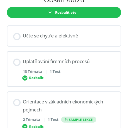
Rozbalit vše
Učte se chytře a efektivně
Uplatňování firemních procesů
13 Témata
|
1 Test
Rozbalit
Obsah Lekce
Orientace v základních ekonomických
0% DOKONČENO
0/13 Steps
pojmech
2 Témata
|
1 Test
SAMPLE LEKCE
Povinosti organizace v oblasti BOZP a PO vůči
Rozbalit