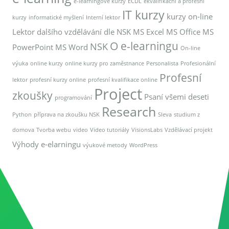
e-learningové kurzy
ECDL
ekvalifikační a profesní
IT kurzy
kurzy on-line
kurzy
informatické myšlení
Interní lektor
Lektor dalšího vzdělávání dle NSK
MS Excel
MS Office
MS
O e-learningu
NSK
PowerPoint
MS Word
On-line
výuka
online kurzy
online kurzy pro zaměstnance
Personalista
Profesionální
Profesní
lektor
profesní kurzy online
profesní kvalifikace online
Project
zkoušky
Psaní všemi deseti
programování
Research
Python
příprava na zkoušku NSK
Sleva
studium z
domova
Tvorba webu
video
Video tutoriály
VisionsLabs
Vzdělávací projekt
Výhody e-elarningu
výukové metody
WordPress