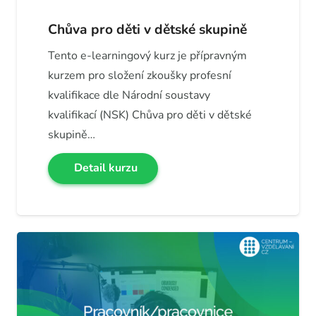
Prázdný snímek
Chůva pro děti v dětské skupině
Tento e-learningový kurz je přípravným
Úloha: Prázdný snímek s WordArtem
kurzem pro složení zkoušky profesní
kvalifikace dle Národní soustavy
Spuštění a předvádění prezentace
kvalifikací (NSK) Chůva pro děti v dětské
skupině…
Test: Tvorba nové prezentace
Detail kurzu