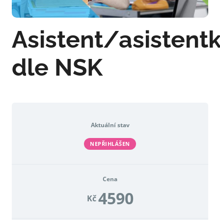
Asistent/asistent
dle NSK
Aktuální stav
NEPŘIHLÁŠEN
Cena
4590
Kč