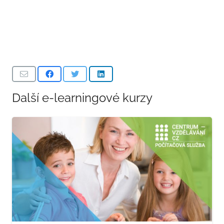
Snímek s tabulkou
Úloha: Snímek s tabulkou
Snímek s grafem
Další e-learningové kurzy
Úloha: Snímek s grafem
Snímek se SmartArtem
Úloha: Snímek se SmartArtem