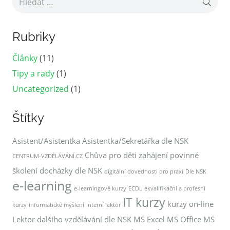
Rubriky
Články
(11)
Tipy a rady
(1)
Uncategorized
(1)
Štítky
Asistent/Asistentka
Asistentka/Sekretářka dle NSK
Chůva pro děti zahájení povinné
CENTRUM-VZDĚLÁVÁNÍ.CZ
školení docházky dle NSK
digitální dovednosti pro praxi
Dle NSK
e-learning
e-learningové kurzy
ECDL
ekvalifikační a profesní
IT kurzy
kurzy on-line
kurzy
informatické myšlení
Interní lektor
Lektor dalšího vzdělávání dle NSK
MS Excel
MS Office
MS