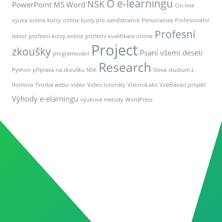
O e-learningu
NSK
PowerPoint
MS Word
On-line
výuka
online kurzy
online kurzy pro zaměstnance
Personalista
Profesionální
Profesní
lektor
profesní kurzy online
profesní kvalifikace online
Project
zkoušky
Psaní všemi deseti
programování
Research
Python
příprava na zkoušku NSK
Sleva
studium z
domova
Tvorba webu
video
Video tutoriály
VisionsLabs
Vzdělávací projekt
Výhody e-elarningu
výukové metody
WordPress