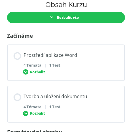
Obsah Kurzu
Rozbalit vše
Začínáme
Prostředí aplikace Word
4 Témata
|
1 Test
Rozbalit
Obsah Lekce
Tvorba a uložení dokumentu
0% DOKONČENO
0/4 Steps
4 Témata
|
1 Test
Rozbalit
Prostředí aplikace Word
Formátování obsahu
Obsah Lekce