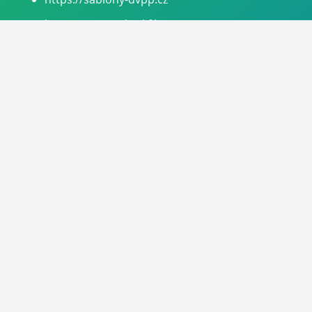
https://moje-rekvalifikace.cz
https://digitalni-marketer.cz
https://akademie-dm.cz
https://visionslabs.io
CENTRUM-VZDĚLÁVÁNÍ.CZ
– Počítačová služba s.r.o.
info@poc-sluzba.cz