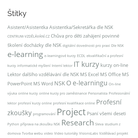
Štítky
Asistent/Asistentka
Asistentka/Sekretářka dle NSK
Chůva pro děti zahájení povinné
CENTRUM-VZDĚLÁVÁNÍ.CZ
školení docházky dle NSK
digitální dovednosti pro praxi
Dle NSK
e-learning
e-learningové kurzy
ECDL
ekvalifikační a profesní
IT kurzy
kurzy on-line
kurzy
informatické myšlení
Interní lektor
Lektor dalšího vzdělávání dle NSK
MS Excel
MS Office
MS
O e-learningu
NSK
PowerPoint
MS Word
On-line
výuka
online kurzy
online kurzy pro zaměstnance
Personalista
Profesionální
Profesní
lektor
profesní kurzy online
profesní kvalifikace online
Project
zkoušky
Psaní všemi deseti
programování
Research
Python
příprava na zkoušku NSK
Sleva
studium z
domova
Tvorba webu
video
Video tutoriály
VisionsLabs
Vzdělávací projekt