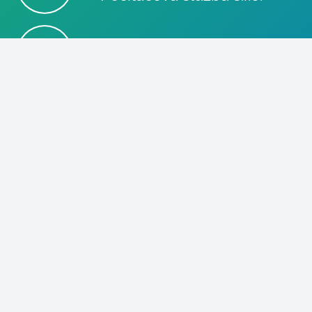
info@poc-sluzba.cz
+420 602 510 530
Stupkova 413/1a, 779 00
Olomouc
p8httmf