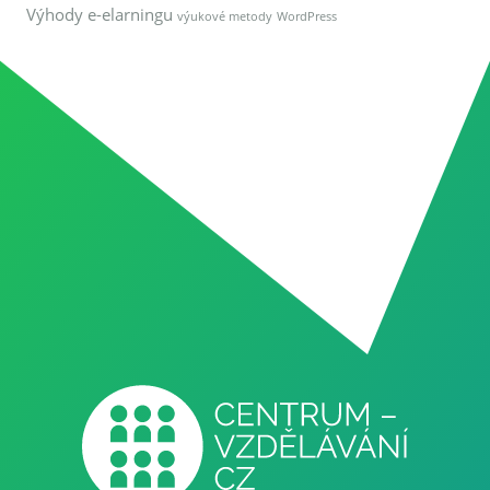
Výhody e-elarningu
výukové metody
WordPress