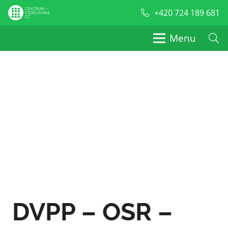
+420 724 189 681
Menu
DVPP – OSR –