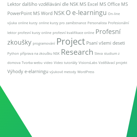
Lektor dalšího vzdělávání dle NSK
MS Excel
MS Office
MS
O e-learningu
NSK
PowerPoint
MS Word
On-line
výuka
online kurzy
online kurzy pro zaměstnance
Personalista
Profesionální
Profesní
lektor
profesní kurzy online
profesní kvalifikace online
Project
zkoušky
Psaní všemi deseti
programování
Research
Python
příprava na zkoušku NSK
Sleva
studium z
domova
Tvorba webu
video
Video tutoriály
VisionsLabs
Vzdělávací projekt
Výhody e-elarningu
výukové metody
WordPress