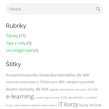
Vyhledávání
Rubriky
Články
(11)
Tipy a rady
(1)
Uncategorized
(1)
Štítky
Asistent/Asistentka
Asistentka/Sekretářka dle NSK
Chůva pro děti zahájení povinné
CENTRUM-VZDĚLÁVÁNÍ.CZ
školení docházky dle NSK
digitální dovednosti pro praxi
Dle NSK
e-learning
e-learningové kurzy
ECDL
ekvalifikační a profesní
IT kurzy
kurzy on-line
kurzy
informatické myšlení
Interní lektor