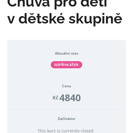
Chůva pro děti
v dětské skupině
Aktuální stav
NEPŘIHLÁŠEN
Cena
4840
Kč
Začínáme
This kurz is currently closed