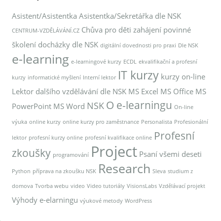
Asistent/Asistentka
Asistentka/Sekretářka dle NSK
Chůva pro děti zahájení povinné
CENTRUM-VZDĚLÁVÁNÍ.CZ
školení docházky dle NSK
digitální dovednosti pro praxi
Dle NSK
e-learning
e-learningové kurzy
ECDL
ekvalifikační a profesní
IT kurzy
kurzy on-line
kurzy
informatické myšlení
Interní lektor
Lektor dalšího vzdělávání dle NSK
MS Excel
MS Office
MS
O e-learningu
NSK
PowerPoint
MS Word
On-line
výuka
online kurzy
online kurzy pro zaměstnance
Personalista
Profesionální
Profesní
lektor
profesní kurzy online
profesní kvalifikace online
Project
zkoušky
Psaní všemi deseti
programování
Research
Python
příprava na zkoušku NSK
Sleva
studium z
domova
Tvorba webu
video
Video tutoriály
VisionsLabs
Vzdělávací projekt
Výhody e-elarningu
výukové metody
WordPress