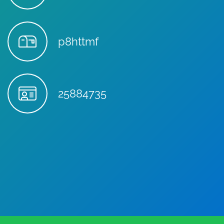
p8httmf
25884735