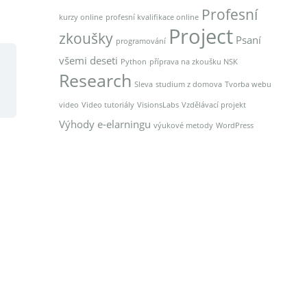
Profesní
kurzy online
profesní kvalifikace online
Project
zkoušky
Psaní
programování
všemi deseti
Python
příprava na zkoušku NSK
Research
Sleva
studium z domova
Tvorba webu
video
Video tutoriály
VisionsLabs
Vzdělávací projekt
Výhody e-elarningu
výukové metody
WordPress