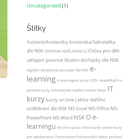
Uncategorized
(1)
Štítky
Asistent/Asistentka
Asistentka/Sekretářka
dle NSK
Chůva pro děti
CENTRUM-VZDĚLÁVÁNÍ.CZ
zahájení povinné školení docházky dle NSK
e-
digitální dovednosti pro praxi
Dle NSK
learning
e-learningové kurzy
ECDL
ekvalifikační a
IT
profesní kurzy
informatické myšlení
Interní lektor
kurzy
kurzy on-line
Lektor dalšího
vzdělávání dle NSK
MS Excel
MS Office
MS
O e-
NSK
PowerPoint
MS Word
learningu
On-line výuka
online kurzy
online kurzy
pro zaměstnance
Personalista
Profesionální lektor
profesní