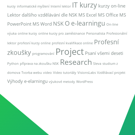
IT kurzy
kurzy on-line
kurzy
informatické myšlení
Interní lektor
Lektor dalšího vzdělávání dle NSK
MS Excel
MS Office
MS
O e-learningu
NSK
PowerPoint
MS Word
On-line
výuka
online kurzy
online kurzy pro zaměstnance
Personalista
Profesionální
Profesní
lektor
profesní kurzy online
profesní kvalifikace online
Project
zkoušky
Psaní všemi deseti
programování
Research
Python
příprava na zkoušku NSK
Sleva
studium z
domova
Tvorba webu
video
Video tutoriály
VisionsLabs
Vzdělávací projekt
Výhody e-elarningu
výukové metody
WordPress