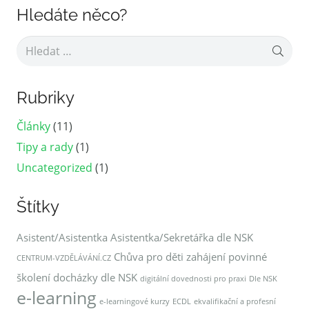
Hledáte něco?
Vyhledávání
Rubriky
Články
(11)
Tipy a rady
(1)
Uncategorized
(1)
Štítky
Asistent/Asistentka
Asistentka/Sekretářka dle NSK
Chůva pro děti zahájení povinné
CENTRUM-VZDĚLÁVÁNÍ.CZ
školení docházky dle NSK
digitální dovednosti pro praxi
Dle NSK
e-learning
e-learningové kurzy
ECDL
ekvalifikační a profesní