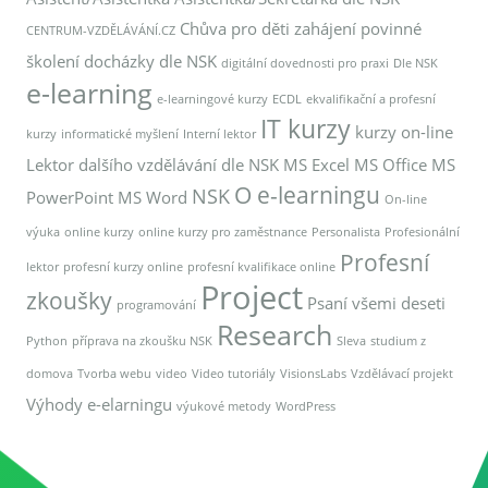
Chůva pro děti zahájení povinné
CENTRUM-VZDĚLÁVÁNÍ.CZ
školení docházky dle NSK
digitální dovednosti pro praxi
Dle NSK
e-learning
e-learningové kurzy
ECDL
ekvalifikační a profesní
IT kurzy
kurzy on-line
kurzy
informatické myšlení
Interní lektor
Lektor dalšího vzdělávání dle NSK
MS Excel
MS Office
MS
O e-learningu
NSK
PowerPoint
MS Word
On-line
výuka
online kurzy
online kurzy pro zaměstnance
Personalista
Profesionální
Profesní
lektor
profesní kurzy online
profesní kvalifikace online
Project
zkoušky
Psaní všemi deseti
programování
Research
Python
příprava na zkoušku NSK
Sleva
studium z
domova
Tvorba webu
video
Video tutoriály
VisionsLabs
Vzdělávací projekt
Výhody e-elarningu
výukové metody
WordPress