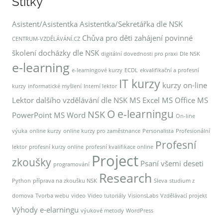
Štítky
Asistent/Asistentka
Asistentka/Sekretářka dle NSK
Chůva pro děti zahájení povinné
CENTRUM-VZDĚLÁVÁNÍ.CZ
školení docházky dle NSK
digitální dovednosti pro praxi
Dle NSK
e-learning
e-learningové kurzy
ECDL
ekvalifikační a profesní
IT kurzy
kurzy on-line
kurzy
informatické myšlení
Interní lektor
Lektor dalšího vzdělávání dle NSK
MS Excel
MS Office
MS
O e-learningu
NSK
PowerPoint
MS Word
On-line
výuka
online kurzy
online kurzy pro zaměstnance
Personalista
Profesionální
Profesní
lektor
profesní kurzy online
profesní kvalifikace online
Project
zkoušky
Psaní všemi deseti
programování
Research
Python
příprava na zkoušku NSK
Sleva
studium z
domova
Tvorba webu
video
Video tutoriály
VisionsLabs
Vzdělávací projekt
Výhody e-elarningu
výukové metody
WordPress