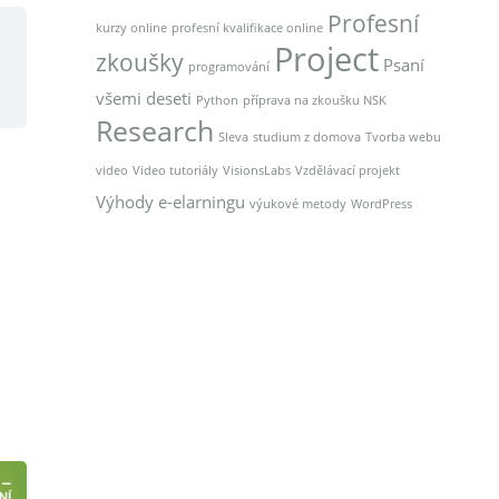
Profesní
kurzy online
profesní kvalifikace online
Project
zkoušky
Psaní
programování
všemi deseti
Python
příprava na zkoušku NSK
Research
Sleva
studium z domova
Tvorba webu
video
Video tutoriály
VisionsLabs
Vzdělávací projekt
Výhody e-elarningu
výukové metody
WordPress