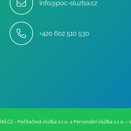
info@poc-sluzba.cz
+420 602 510 530
Z – Počítačová služba s.r.o. a Personální služba s.r.o. – 