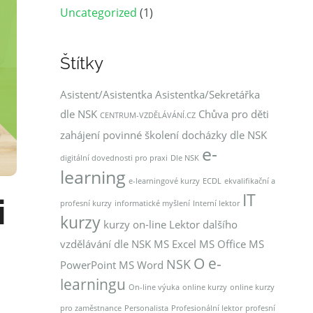
Uncategorized
(1)
Štítky
Asistent/Asistentka
Asistentka/Sekretářka
dle NSK
Chůva pro děti
CENTRUM-VZDĚLÁVÁNÍ.CZ
zahájení povinné školení docházky dle NSK
e-
digitální dovednosti pro praxi
Dle NSK
learning
e-learningové kurzy
ECDL
ekvalifikační a
IT
i
profesní kurzy
informatické myšlení
Interní lektor
kurzy
kurzy on-line
Lektor dalšího
vzdělávání dle NSK
MS Excel
MS Office
MS
O e-
NSK
PowerPoint
MS Word
learningu
On-line výuka
online kurzy
online kurzy
pro zaměstnance
Personalista
Profesionální lektor
profesní