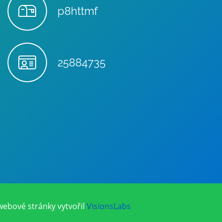
p8httmf
25884735
webové stránky vytvořil
VisionsLabs