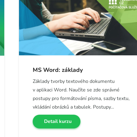
MS Word: základy
Základy tvorby textového dokumentu
v aplikaci Word. Naučíte se zde správné
postupy pro formátování písma, sazby textu,
vkládání obrázků a tabulek. Postupy…
Detail kurzu