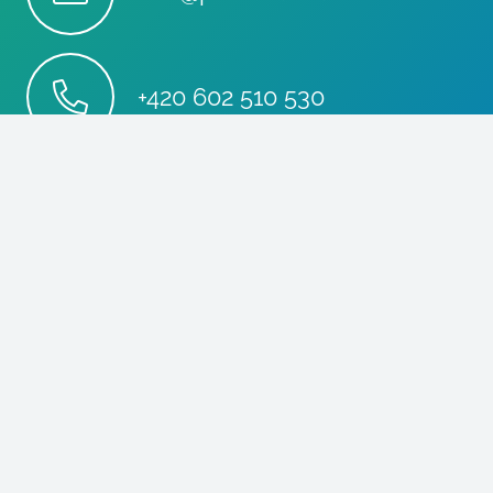
+420 602 510 530
Stupkova 413/1a, 779 00
Olomouc
p8httmf
25884735