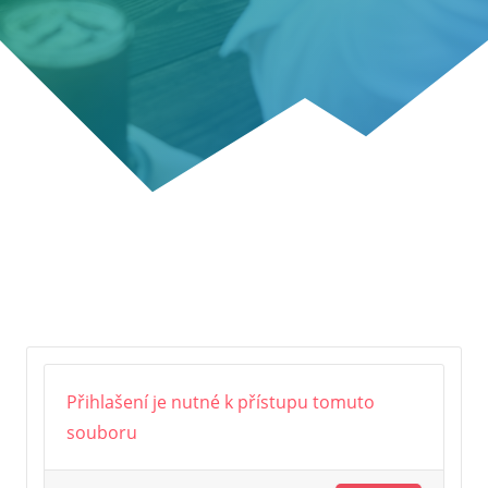
Přihlašení je nutné k přístupu tomuto
souboru