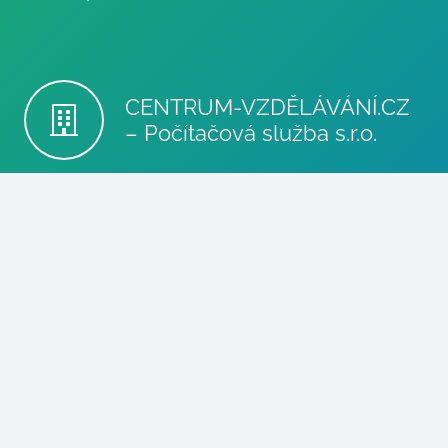
CENTRUM-VZDĚLÁVÁNÍ.CZ
– Počítačová služba s.r.o.
info@poc-sluzba.cz
+420 602 510 530
Stupkova 413/1a, 779 00
Olomouc