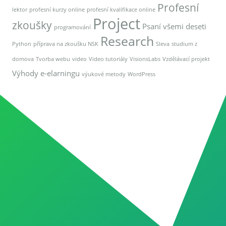
Profesní
lektor
profesní kurzy online
profesní kvalifikace online
Project
zkoušky
Psaní všemi deseti
programování
Research
Python
příprava na zkoušku NSK
Sleva
studium z
domova
Tvorba webu
video
Video tutoriály
VisionsLabs
Vzdělávací projekt
Výhody e-elarningu
výukové metody
WordPress