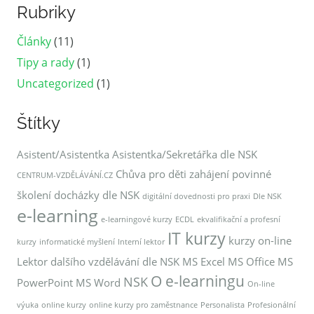
Rubriky
Články
(11)
Tipy a rady
(1)
Uncategorized
(1)
Štítky
Asistent/Asistentka
Asistentka/Sekretářka dle NSK
Chůva pro děti zahájení povinné
CENTRUM-VZDĚLÁVÁNÍ.CZ
školení docházky dle NSK
digitální dovednosti pro praxi
Dle NSK
e-learning
e-learningové kurzy
ECDL
ekvalifikační a profesní
IT kurzy
kurzy on-line
kurzy
informatické myšlení
Interní lektor
Lektor dalšího vzdělávání dle NSK
MS Excel
MS Office
MS
O e-learningu
NSK
PowerPoint
MS Word
On-line
výuka
online kurzy
online kurzy pro zaměstnance
Personalista
Profesionální