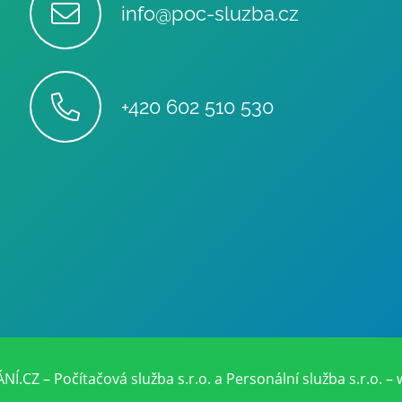
info@poc-sluzba.cz
+420 602 510 530
Z – Počítačová služba s.r.o. a Personální služba s.r.o. – 