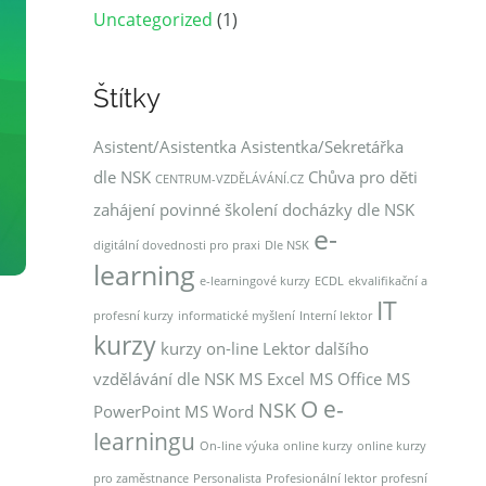
Uncategorized
(1)
Štítky
Asistent/Asistentka
Asistentka/Sekretářka
dle NSK
Chůva pro děti
CENTRUM-VZDĚLÁVÁNÍ.CZ
zahájení povinné školení docházky dle NSK
e-
digitální dovednosti pro praxi
Dle NSK
learning
e-learningové kurzy
ECDL
ekvalifikační a
IT
profesní kurzy
informatické myšlení
Interní lektor
kurzy
kurzy on-line
Lektor dalšího
vzdělávání dle NSK
MS Excel
MS Office
MS
O e-
NSK
PowerPoint
MS Word
learningu
On-line výuka
online kurzy
online kurzy
pro zaměstnance
Personalista
Profesionální lektor
profesní