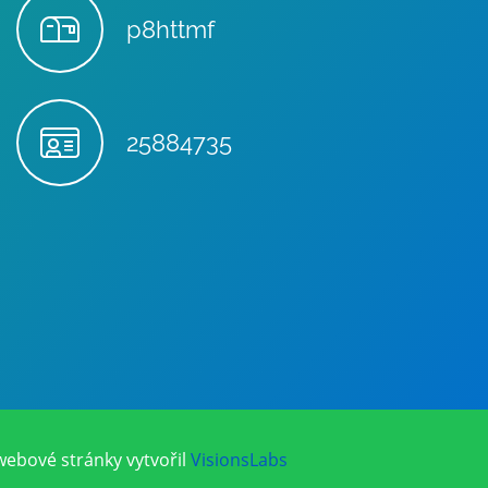
p8httmf
25884735
webové stránky vytvořil
VisionsLabs