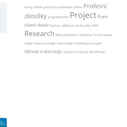
Profesní
kurzy online
profesní kvalifikace online
Project
zkoušky
Psaní
programování
všemi deseti
Python
příprava na zkoušku NSK
Research
Sleva
studium z domova
Tvorba webu
video
Video tutoriály
VisionsLabs
Vzdělávací projekt
Výhody e-elarningu
výukové metody
WordPress