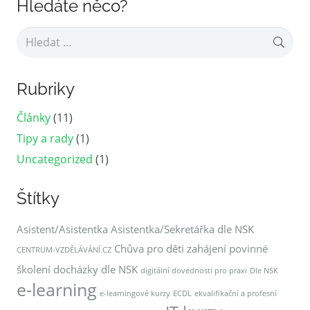
Hledáte něco?
Vyhledávání
Rubriky
Články
(11)
Tipy a rady
(1)
Uncategorized
(1)
Štítky
Asistent/Asistentka
Asistentka/Sekretářka dle NSK
Chůva pro děti zahájení povinné
CENTRUM-VZDĚLÁVÁNÍ.CZ
školení docházky dle NSK
digitální dovednosti pro praxi
Dle NSK
e-learning
e-learningové kurzy
ECDL
ekvalifikační a profesní