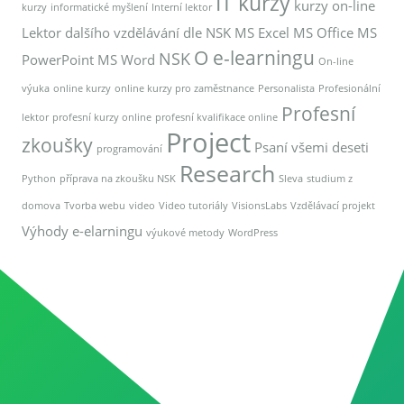
IT kurzy
kurzy on-line
kurzy
informatické myšlení
Interní lektor
Lektor dalšího vzdělávání dle NSK
MS Excel
MS Office
MS
O e-learningu
NSK
PowerPoint
MS Word
On-line
výuka
online kurzy
online kurzy pro zaměstnance
Personalista
Profesionální
Profesní
lektor
profesní kurzy online
profesní kvalifikace online
Project
zkoušky
Psaní všemi deseti
programování
Research
Python
příprava na zkoušku NSK
Sleva
studium z
domova
Tvorba webu
video
Video tutoriály
VisionsLabs
Vzdělávací projekt
Výhody e-elarningu
výukové metody
WordPress